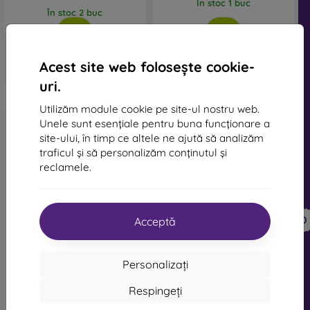
În stoc 1 buc
În stoc 2 buc
Acest site web folosește cookie-
uri.
Utilizăm module cookie pe site-ul nostru web.
Unele sunt esențiale pentru buna funcționare a
site-ului, în timp ce altele ne ajută să analizăm
traficul și să personalizăm conținutul și
reclamele.
-10%
-10%
Reducere
Reducere
-10%
-10%
PROTECT10
PROTECT10
Acceptă
cu cupon
cu cupon
Sticlă temperată full face
Sticlă temperată Sturdo
pentru iPhone 14, Sturdo
Rex Privacy pentru iPhone
Personalizați
Rex - Negru
14, full face
104 lei
130 lei
Respingeți
94 lei
117 lei