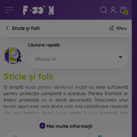
0
Sticle și folii
filtru
Căutare rapidă
iPhone 14
Sticle și folii
O simplă
husă pentru telefonul mobi
l
nu este suficientă
pentru protecția completă a acestuia. Partea frontală ar
trebui protejată cu o sticlă securizată. Înlocuirea unui
ecran spart este una dintre cele mai costisitoare reparații
ale unui telefon. Acest lucru poate fi ușor prevenit prin
utilizarea unei
sticle de protecție obișnuite
.
Mai multe informații
Deși nu există sticlă indestructibilă pentru telefon, în
majoritatea cazurilor, ecranul rămâne neafectat în urma