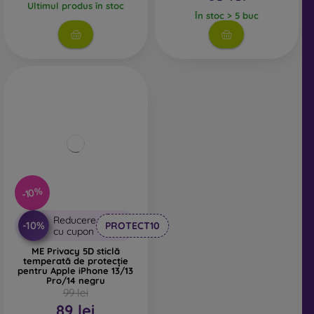
Ultimul produs în stoc
În stoc > 5 buc
-10%
Reducere
-10%
PROTECT10
cu cupon
ME Privacy 5D sticlă
temperată de protecție
pentru Apple iPhone 13/13
Pro/14 negru
99 lei
89 lei