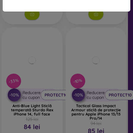
În stoc > 5 buc
În stoc > 5 buc
-33%
-10%
Reducere
Reducere
-10%
-10%
PROTECT10
PROTECT10
cu cupon
cu cupon
Anti-Blue Light Sticlă
Tactical Glass Impact
temperată Sturdo Rex
Armour sticlă de protecție
iPhone 14, full face
pentru Apple iPhone 13/13
Pro/14
125 lei
94 lei
84 lei
85 lei