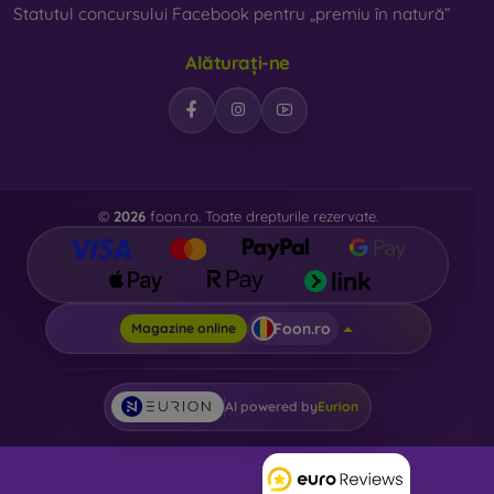
Statutul concursului Facebook pentru „premiu în natură”
Alăturați-ne
©
2026
foon.ro. Toate drepturile rezervate.
Foon.ro
Magazine online
AI powered by
Eurion