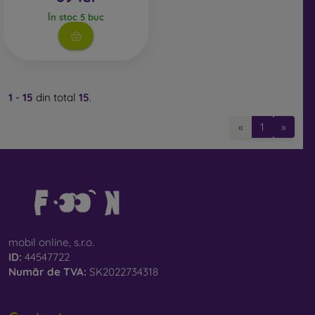
În stoc 5 buc
1
-
15
din total
15
.
«
1
»
mobil online, s.r.o.
ID:
44547722
Număr de TVA:
SK2022734318