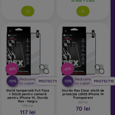
În stoc > 5 buc
combinată cu orice tip de husă pentru telefon. În
combinație cu o husă de protecție, oferă un nivel adecvat
de protecție.
Indiferent dacă alegi o folie sau orice tip de sticlă de
protecție, asigură-te că este compatibilă cu modelul
specific al smartphone-ului tău. În magazinul nostru
online FOON găsești o gamă variată de folii și sticle de
protecție pentru telefonul mobil.
-10%
-12%
Reducere
Reducere
-10%
-10%
PROTECT10
PROTECT10
cu cupon
cu cupon
Sticlă temperată Full Face
Sturdo Rex Clear sticlă de
+ Sticlă pentru cameră
protecție călită iPhone 14
pentru iPhone 14, Sturdo
Transparent
Rex - Negru
80 lei
130 lei
70 lei
117 lei