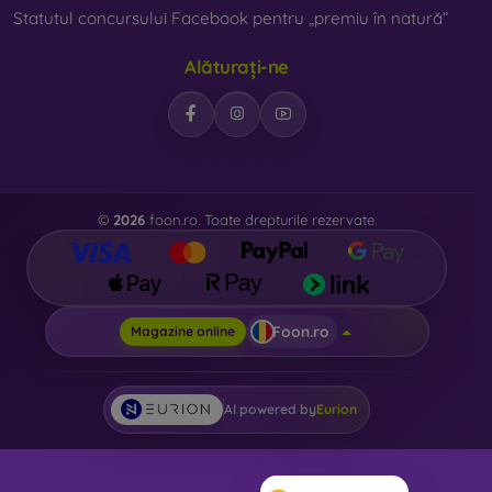
Statutul concursului Facebook pentru „premiu în natură”
Alăturați-ne
©
2026
foon.ro. Toate drepturile rezervate.
Foon.ro
Magazine online
AI powered by
Eurion