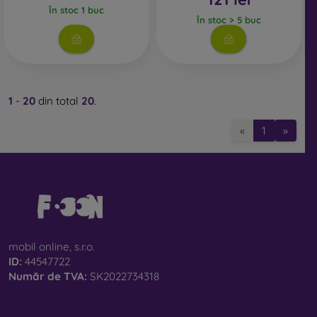
În stoc 1 buc
În stoc > 5 buc
1
-
20
din total
20
.
«
1
»
mobil online, s.r.o.
ID:
44547722
Număr de TVA:
SK2022734318