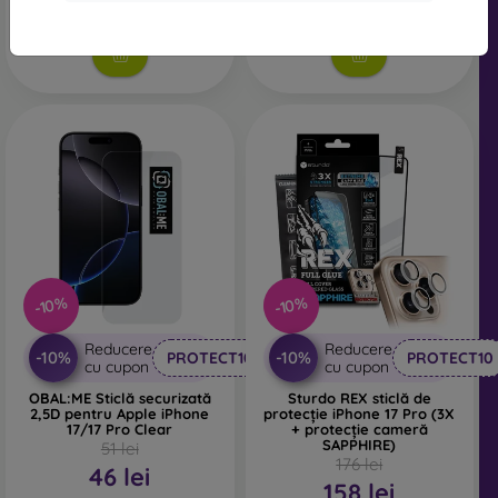
În stoc > 5 buc
Ultimul produs în stoc
-10%
-10%
Reducere
Reducere
-10%
-10%
PROTECT10
PROTECT10
cu cupon
cu cupon
OBAL:ME Sticlă securizată
Sturdo REX sticlă de
2,5D pentru Apple iPhone
protecție iPhone 17 Pro (3X
17/17 Pro Clear
+ protecție cameră
SAPPHIRE)
51 lei
176 lei
46 lei
158 lei