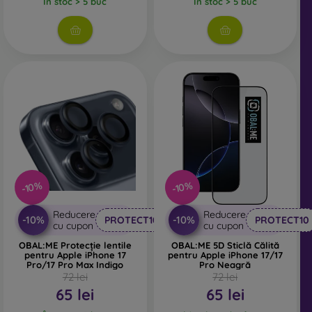
În stoc > 5 buc
În stoc > 5 buc
combinată cu orice tip de husă pentru telefon. În
combinație cu o husă de protecție, oferă un nivel adecvat
de protecție.
Indiferent dacă alegi o folie sau orice tip de sticlă de
protecție, asigură-te că este compatibilă cu modelul
specific al smartphone-ului tău. În magazinul nostru
online FOON găsești o gamă variată de folii și sticle de
protecție pentru telefonul mobil.
-10%
-10%
Reducere
Reducere
-10%
-10%
PROTECT10
PROTECT10
cu cupon
cu cupon
OBAL:ME Protecție lentile
OBAL:ME 5D Sticlă Călită
pentru Apple iPhone 17
pentru Apple iPhone 17/17
Pro/17 Pro Max Indigo
Pro Neagră
72 lei
72 lei
65 lei
65 lei