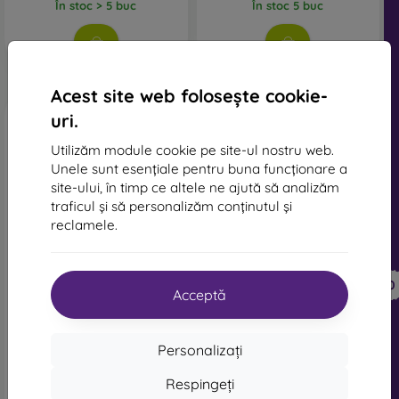
În stoc > 5 buc
În stoc 5 buc
Acest site web folosește cookie-
uri.
Utilizăm module cookie pe site-ul nostru web.
Unele sunt esențiale pentru buna funcționare a
site-ului, în timp ce altele ne ajută să analizăm
traficul și să personalizăm conținutul și
reclamele.
-10%
-10%
Reducere
Reducere
-10%
-10%
PROTECT10
PROTECT10
cu cupon
cu cupon
Acceptă
OBAL:ME Privacy 5D Sticlă
OBAL:ME Protecție lentile
Călită pentru Apple iPhone
pentru Apple iPhone 17
17/17 Pro Neagră
Pro/17 Pro Max Gri titan
Personalizați
72 lei
68 lei
65 lei
61 lei
Respingeți