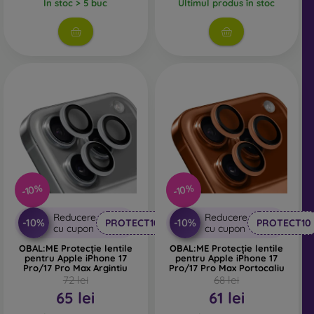
În stoc > 5 buc
Ultimul produs în stoc
-10%
-10%
Reducere
Reducere
-10%
-10%
PROTECT10
PROTECT10
cu cupon
cu cupon
OBAL:ME Protecție lentile
OBAL:ME Protecție lentile
pentru Apple iPhone 17
pentru Apple iPhone 17
Pro/17 Pro Max Argintiu
Pro/17 Pro Max Portocaliu
72 lei
68 lei
65 lei
61 lei