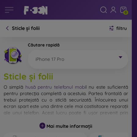
0
Sticle și folii
filtru
Căutare rapidă
iPhone 17 Pro
Sticle și folii
O simplă
husă pentru telefonul mobi
l
nu este suficientă
pentru protecția completă a acestuia. Partea frontală ar
trebui protejată cu o sticlă securizată. Înlocuirea unui
ecran spart este una dintre cele mai costisitoare reparații
ale unui telefon. Acest lucru poate fi ușor prevenit prin
utilizarea unei
sticle de protecție obișnuite
.
Mai multe informații
Deși nu există sticlă indestructibilă pentru telefon, în
majoritatea cazurilor, ecranul rămâne neafectat în urma