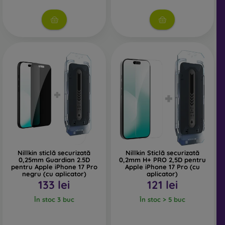
rezistente la zgârieturi și absorb mai bine șocurile.
Sticlă de protecție Privacy
– acest tip de sticlă are un
strat special care face ca ecranul să fie invizibil dintr-un
anumit unghi. Astfel, îți protejează intimitatea.
Sticlă de protecție Anti-Blue
– conține un filtru special
care reduce cantitatea de lumină albastră emisă de
ecran și astfel protejează vederea.
La ce să fii atent când alegi o
sticlă de protecție?
Nillkin sticlă securizată
Nillkin Sticlă securizată
0,25mm Guardian 2.5D
0,2mm H+ PRO 2,5D pentru
pentru Apple iPhone 17 Pro
Apple iPhone 17 Pro (cu
negru (cu aplicator)
aplicator)
133 lei
121 lei
Sticlele de protecție sunt disponibile în diferite grosimi, cel
În stoc 3 buc
În stoc > 5 buc
mai frecvent între 0,2 și 0,4 mm. Pe fiecare sticlă este
indicată și duritatea acesteia, iar cea mai des întâlnită