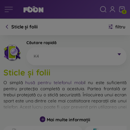
0
Sticle și folii
filtru
Căutare rapidă
K4
Sticle și folii
O simplă
husă pentru telefonul mobi
l
nu este suficientă
pentru protecția completă a acestuia. Partea frontală ar
trebui protejată cu o sticlă securizată. Înlocuirea unui ecran
spart este una dintre cele mai costisitoare reparații ale unui
telefon. Acest lucru poate fi ușor prevenit prin utilizarea unei
sticle de protecție obișnuite
.
Mai multe informații
Deși nu există sticlă indestructibilă pentru telefon, în
majoritatea cazurilor, ecranul rămâne neafectat în urma