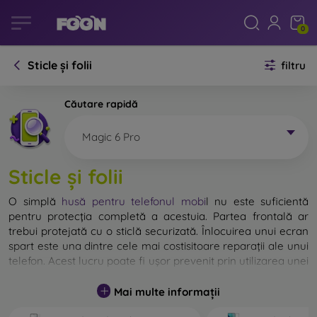
0
Sticle și folii
filtru
Căutare rapidă
Magic 6 Pro
Sticle și folii
O simplă
husă pentru telefonul mobi
l
nu este suficientă
pentru protecția completă a acestuia. Partea frontală ar
trebui protejată cu o sticlă securizată. Înlocuirea unui ecran
spart este una dintre cele mai costisitoare reparații ale unui
telefon. Acest lucru poate fi ușor prevenit prin utilizarea unei
sticle de protecție obișnuite
.
Mai multe informații
Deși nu există sticlă indestructibilă pentru telefon, în
majoritatea cazurilor, ecranul rămâne neafectat în urma