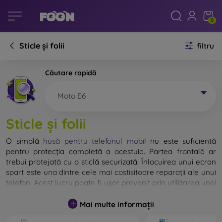
0
Sticle și folii
filtru
Căutare rapidă
Moto E6
Sticle și folii
O simplă
husă pentru telefonul mobi
l
nu este suficientă
pentru protecția completă a acestuia. Partea frontală ar
trebui protejată cu o sticlă securizată. Înlocuirea unui ecran
spart este una dintre cele mai costisitoare reparații ale unui
telefon. Acest lucru poate fi ușor prevenit prin utilizarea unei
sticle de protecție obișnuite
.
Mai multe informații
Deși nu există sticlă indestructibilă pentru telefon, în
majoritatea cazurilor, ecranul rămâne neafectat în urma