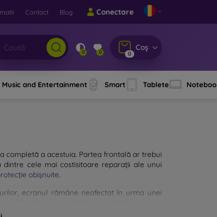
Conectare
matii
Contact
Blog
Coș
0
0
0
Music and Entertainment
Smart
Tablete
Noteboo
a completă a acestuia. Partea frontală ar trebui
 dintre cele mai costisitoare reparații ale unui
protecție obișnuite
.
cazurilor, ecranul rămâne neafectat în urma unei
ată. Cu cât alegi o sticlă mai calitativă și mai
ă mai multe tipuri de sticlă securizată pentru
i