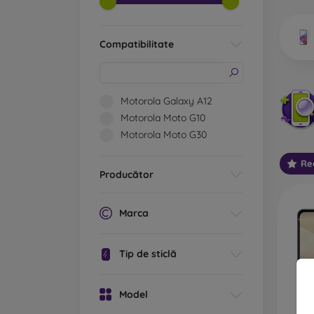
telefoa
Compatibilitate
Ce 
Motorola Galaxy A12
Motorola Moto G10
Motorola Moto G30
Sticlă
sunt, 
Re
ecran.
Producător
vechi d
Sticlă
Marca
princi
ecranu
Tip de sticlă
margin
sticla 
Model
Sticlă
protecț