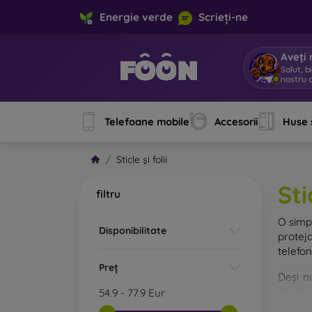
Energie verde
Scrieți-ne
Aveți 
Salut, b
nostru o
Telefoane mobile
Accesorii
Huse 
Sticle și folii
Sti
filtru
O sim
Disponibilitate
protej
telefon
Preț
Deși n
căzătur
54.9
-
77.9
Eur
rezist