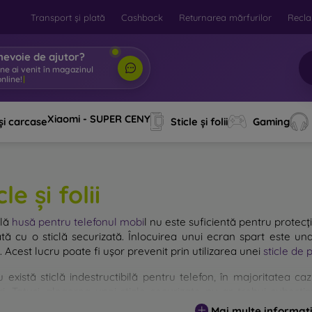
Transport și plată
Cashback
Returnarea mărfurilor
Recla
nevoie de ajutor?
ine ai venit în magazinul
nline!
|
Xiaomi - SUPER CENY
și carcase
Sticle și folii
Gaming
cle și folii
plă
husă pentru telefonul mobi
l
nu este suficientă pentru protecți
ată cu o sticlă securizată. Înlocuirea unui ecran spart este una
. Acest lucru poate fi ușor prevenit prin utilizarea unei
sticle de 
u există sticlă indestructibilă pentru telefon, în majoritatea 
i. Totuși, alegerea unei sticle securizate nu ar trebui subestim
entă, cu atât protecția oferită este mai mare. Pe piață exist
Mai multe informați