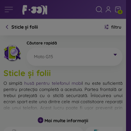
0
Sticle și folii
filtru
Căutare rapidă
Moto G15
Sticle și folii
O simplă
husă pentru telefonul mobi
l
nu este suficientă
pentru protecția completă a acestuia. Partea frontală ar
trebui protejată cu o sticlă securizată. Înlocuirea unui
ecran spart este una dintre cele mai costisitoare reparații
ale unui telefon. Acest lucru poate fi ușor prevenit prin
utilizarea unei
sticle de protecție obișnuite
.
Mai multe informații
Deși nu există sticlă indestructibilă pentru telefon, în
majoritatea cazurilor, ecranul rămâne neafectat în urma