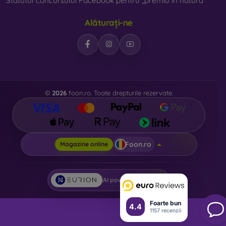
Statutul concursului Facebook pentru „premiu în natură”
Alăturați-ne
©
2026
foon.ro. Toate drepturile rezervate.
Foon.ro
Magazine online
AI powered by
Eurion
Foarte bun
4.4
1157 recenzii