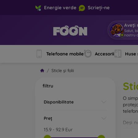
Energie verde
Scrieți-ne
Aveți 
Salut, b
nostru o
Telefoane mobile
Accesorii
Huse 
Sticle și folii
Sti
filtru
O sim
Disponibilitate
protej
telefon
Preț
Deși n
căzătur
15.9
-
92.9
Eur
rezist