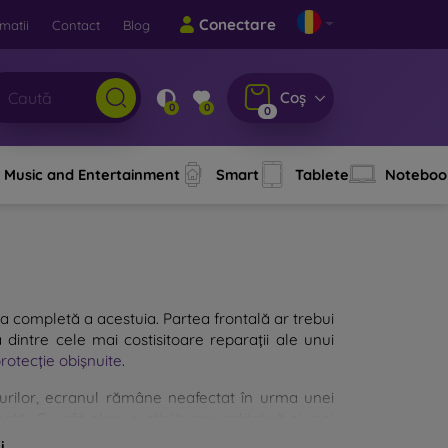
Conectare
matii
Contact
Blog
Coș
0
0
0
Music and Entertainment
Smart
Tablete
Noteboo
a completă a acestuia. Partea frontală ar trebui
 dintre cele mai costisitoare reparații ale unui
protecție obișnuite
.
cazurilor, ecranul rămâne neafectat în urma unei
ată. Cu cât alegi o sticlă mai calitativă și mai
ă mai multe tipuri de sticlă securizată pentru
i