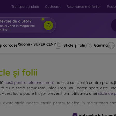
Transport și plată
Cashback
Returnarea mărfurilor
Recla
nevoie de ajutor?
ine ai venit în magazinul
nline!
|
Xiaomi - SUPER CENY
și carcase
Sticle și folii
Gaming
cle și folii
plă
husă pentru telefonul mobi
l
nu este suficientă pentru protecți
ată cu o sticlă securizată. Înlocuirea unui ecran spart este una
. Acest lucru poate fi ușor prevenit prin utilizarea unei
sticle de 
u există sticlă indestructibilă pentru telefon, în majoritatea 
i. Totuși, alegerea unei sticle securizate nu ar trebui subestim
entă, cu atât protecția oferită este mai mare. Pe piață exist
Mai multe informați