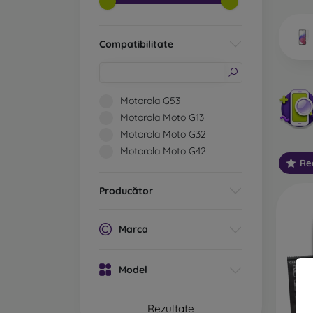
telefoa
Compatibilitate
Ce 
Motorola G53
Motorola Moto G13
Motorola Moto G32
Sticlă
Motorola Moto G42
sunt, 
Re
ecran.
vechi d
Producător
Sticlă
princi
Marca
ecranu
margin
Model
sticla 
Sticlă
Rezultate
protecț