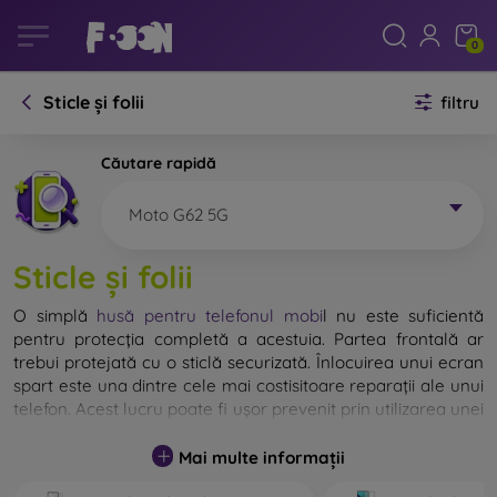
0
Sticle și folii
filtru
Căutare rapidă
Moto G62 5G
Sticle și folii
O simplă
husă pentru telefonul mobi
l
nu este suficientă
pentru protecția completă a acestuia. Partea frontală ar
trebui protejată cu o sticlă securizată. Înlocuirea unui ecran
spart este una dintre cele mai costisitoare reparații ale unui
telefon. Acest lucru poate fi ușor prevenit prin utilizarea unei
sticle de protecție obișnuite
.
Mai multe informații
Deși nu există sticlă indestructibilă pentru telefon, în
majoritatea cazurilor, ecranul rămâne neafectat în urma