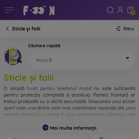
0
Sticle și folii
filtru
Căutare rapidă
Nova 8i
Sticle și folii
O simplă
husă pentru telefonul mobi
l
nu este suficientă
pentru protecția completă a acestuia. Partea frontală ar
trebui protejată cu o sticlă securizată. Înlocuirea unui ecran
spart este una dintre cele mai costisitoare reparații ale unui
telefon. Acest lucru poate fi ușor prevenit prin utilizarea unei
sticle de protecție obișnuite
.
Mai multe informații
Deși nu există sticlă indestructibilă pentru telefon, în
majoritatea cazurilor, ecranul rămâne neafectat în urma