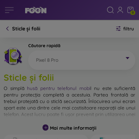
0
Sticle și folii
filtru
Căutare rapidă
Pixel 8 Pro
Sticle și folii
O simplă
husă pentru telefonul mobi
l
nu este suficientă
pentru protecția completă a acestuia. Partea frontală ar
trebui protejată cu o sticlă securizată. Înlocuirea unui ecran
spart este una dintre cele mai costisitoare reparații ale unui
telefon. Acest lucru poate fi ușor prevenit prin utilizarea unei
sticle de protecție obișnuite
.
Mai multe informații
Deși nu există sticlă indestructibilă pentru telefon, în
majoritatea cazurilor, ecranul rămâne neafectat în urma