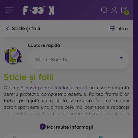
0
Sticle și folii
filtru
Căutare rapidă
Redmi Note 13
Sticle și folii
O simplă
husă pentru telefonul mobi
l
nu este suficientă
pentru protecția completă a acestuia. Partea frontală ar
trebui protejată cu o sticlă securizată. Înlocuirea unui
ecran spart este una dintre cele mai costisitoare reparații
ale unui telefon. Acest lucru poate fi ușor prevenit prin
utilizarea unei
sticle de protecție obișnuite
.
Mai multe informații
Deși nu există sticlă indestructibilă pentru telefon, în
majoritatea cazurilor, ecranul rămâne neafectat în urma