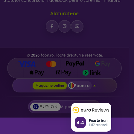
Statutul concursului Facebook pentru „premiu în natură”
Alăturați-ne
©
2026
foon.ro. Toate drepturile rezervate.
Foon.ro
Magazine online
AI powered by
Eurion
Foarte bun
4.4
1157 recenzii