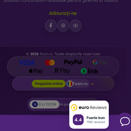
Statutul concursului Facebook pentru „premiu în natură”
Alăturați-ne
©
2026
foon.ro. Toate drepturile rezervate.
Foon.ro
Magazine online
AI powered by
Eurion
Foarte bun
4.4
1156 recenzii