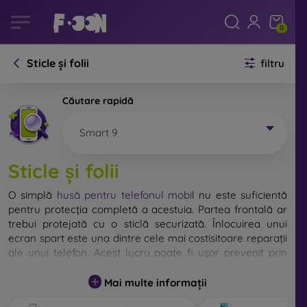
0
Sticle și folii
filtru
Căutare rapidă
Smart 9
Sticle și folii
O simplă
husă pentru telefonul mobi
l
nu este suficientă
pentru protecția completă a acestuia. Partea frontală ar
trebui protejată cu o sticlă securizată. Înlocuirea unui
ecran spart este una dintre cele mai costisitoare reparații
ale unui telefon. Acest lucru poate fi ușor prevenit prin
utilizarea unei
sticle de protecție obișnuite
.
Mai multe informații
Deși nu există sticlă indestructibilă pentru telefon, în
majoritatea cazurilor, ecranul rămâne neafectat în urma