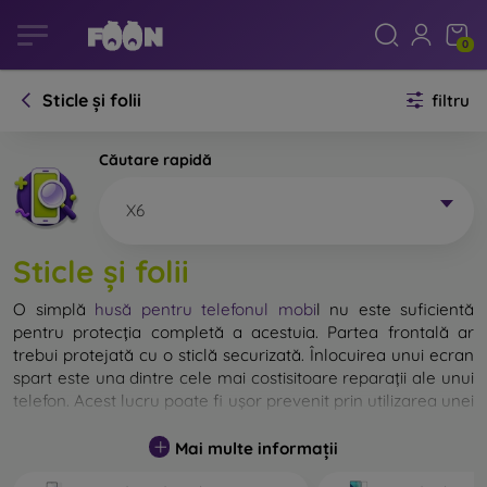
0
Sticle și folii
filtru
Căutare rapidă
X6
Sticle și folii
O simplă
husă pentru telefonul mobi
l
nu este suficientă
pentru protecția completă a acestuia. Partea frontală ar
trebui protejată cu o sticlă securizată. Înlocuirea unui ecran
spart este una dintre cele mai costisitoare reparații ale unui
telefon. Acest lucru poate fi ușor prevenit prin utilizarea unei
sticle de protecție obișnuite
.
Mai multe informații
Deși nu există sticlă indestructibilă pentru telefon, în
majoritatea cazurilor, ecranul rămâne neafectat în urma