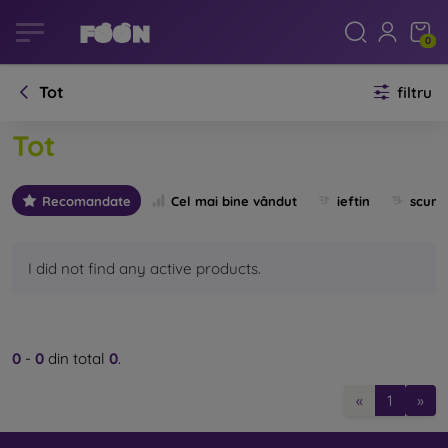
0
Tot
filtru
Tot
Recomandate
Cel mai bine vândut
ieftin
scum
I did not find any active products.
0
-
0
din total
0
.
«
1
»