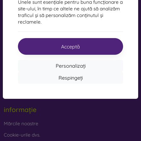
Unele sunt esențiale pentru buna funcționare a
site-ului, în timp ce altele ne ajută să analizăm
Cumpărături
traficul și să personalizăm conținutul și
reclamele.
Transport și plată
Cashback
Acceptă
Returnarea mărfurilor
Reclamatii
Personalizați
Contact
Respingeți
Blog
Statutul concursului Facebook pentru „premiu în natură”
informație
Mărcile noastre
Cookie-urile dvs.