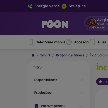
Energie verde
Scrieți-ne
Aveți 
Salut, b
nostru o
Telefoane mobile
Accesorii
Huse 
Smart
Brățări de fitness
Încărcătoar
În
filtru
Disponibilitate
Re
Producător
Potrivit pentru