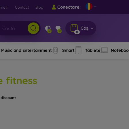
Conectare
matii
Contact
Blog
Coș
0
0
0
Music and Entertainment
Smart
Tablete
Noteboo
 fitness
 discount