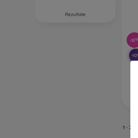
Rezultate
-10
-1
T
înc
H
P
Pr
1
-
2
di