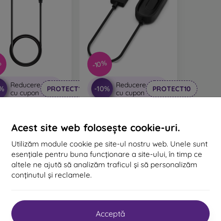
%
-10%
Reducere
Reducere
0%
-10%
PROTECT10
PROTECT10
cu cupon
cu cupon
actical cablu de
Tactical cablu de
ărcare USB pentru
încărcare USB pentru
Acest site web folosește cookie-uri.
uawei Honor 3/3
Xiaomi Mi Band 4
ro/Band2/Band2
52 lei
o/Honor Band 4/5
52 lei
Utilizăm module cookie pe site-ul nostru web. Unele sunt
47 lei
47 lei
esențiale pentru buna funcționare a site-ului, în timp ce
În stoc > 5 buc
altele ne ajută să analizăm traficul și să personalizăm
În stoc > 5 buc
conținutul și reclamele.
n total
2
.
Acceptă