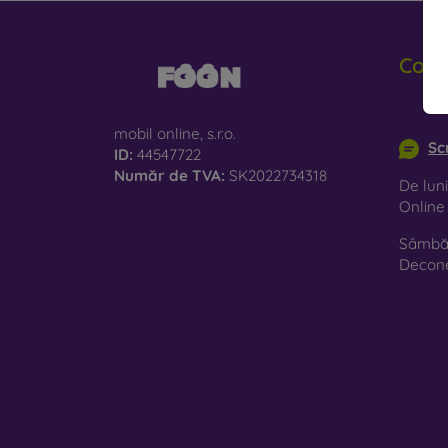
Cont
info@m
mobil online, s.r.o.
Sc
ID:
44547722
Număr de TVA:
SK2022734318
De luni
Onlin
Sâmbăt
Decon