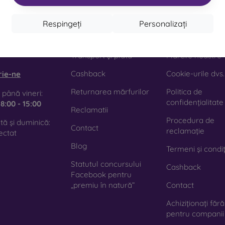
Respingeți
Personalizați
act
Cumpărături
informație
obilonline.sk
Transport și plată
Mărcile noastre
Cashback
Cookie-urile dvs.
rie-ne
Returnarea mărfurilor
Politica de
 până vineri:
confidențialitate
e
8:00 - 15:00
Reclamatii
Procedura de
ă și duminică:
Contact
reclamație
ectat
Blog
Termeni și condiț
Statutul concursului
Cashback
Facebook pentru
„premiu în natură”
Contact
Achiziționați făr
pentru companii