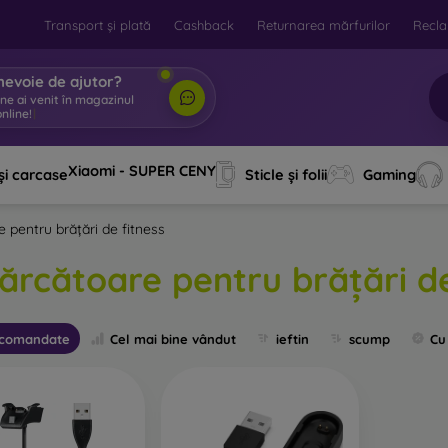
Transport și plată
Cashback
Returnarea mărfurilor
Recla
nevoie de ajutor?
ine ai venit în magazinul
nline!
|
Xiaomi - SUPER CENY
și carcase
Sticle și folii
Gaming
e pentru brățări de fitness
cărcătoare pentru brățări de
comandate
Cel mai bine vândut
ieftin
scump
Cu