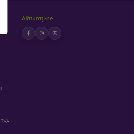
Alăturați-ne
ii
ă TVA