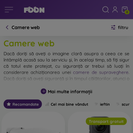
0
Camere web
filtru
Camere web
Dacă doriți să aveți o imagine clară asupra a ceea ce se
întâmplă acasă sau la serviciu și, în același timp, să fiți sigur
că totul este protejat, cu siguranță ar trebui să luați în
considerare achiziționarea unei
camere de supraveghere
.
Dacă doriți să aveți siguranță și în timpul călătoriilor, atunci o
cameră auto
vă poate fi de folos, deoarece poate înregistra
un accident rutier sau comportamentul inadecvat al altor
Mai multe informații
șoferi. Imaginile surprinse de camera dvs. pot fi utile, de
exemplu, și pentru poliție.
Recomandate
Cel mai bine vândut
ieftin
scum
Camere de supraveghere
Transport gratuit
Camerele de rețea, numite și camere IP, sunt utilizate în
principal pentru supravegherea bunurilor dumneavoastră.