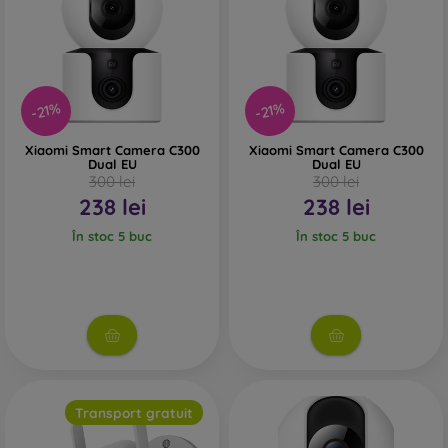
atât imaginea finală va fi mai detaliată și mai clară. O
rezoluție mai mare este potrivită mai ales dacă trebuie
să identificați persoane sau obiecte mai mici în
înregistrări.
-21%
-21%
Unghiul de vizualizare
– este exprimat de obicei în
grade și indică mărimea zonei pe care o poate
Xiaomi Smart Camera C300
Xiaomi Smart Camera C300
surprinde camera. Unele camere IP pot înregistra doar
Dual EU
Dual EU
300 lei
300 lei
un unghi de 120°, dar altele ajung până la 360° și pot fi
238 lei
238 lei
rotative.
În stoc 5 buc
În stoc 5 buc
Vedere nocturnă
– nu toate camerele oferă o calitate
bună a înregistrării pe timp de noapte. Dacă doriți să
monitorizați 24 de ore din 24, este bine să alegeți
camere cu vedere nocturnă. Este important să acordați
atenție deschiderii obiectivului, exprimată în formatul
f/x (de exemplu, f/2.5). Un număr mai mic indică o
sensibilitate mai bună la lumină.
Transport gratuit
Modul de transmisie a datelor
– cel mai puțin practic,
dar totodată foarte fiabil, este transferul prin cablu. Cel