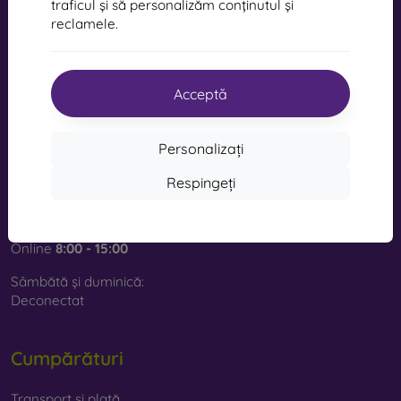
traficul și să personalizăm conținutul și
reclamele.
mobil online, s.r.o.
ID:
44547722
Număr de TVA:
SK2022734318
Acceptă
Contact
Personalizați
info@mobilonline.sk
Respingeți
Scrie-ne
De luni până vineri:
Online
8:00 - 15:00
Sâmbătă și duminică:
Deconectat
Cumpărături
Transport și plată