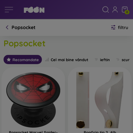
0
Popsocket
filtru
Popsocket
Recomandate
Cel mai bine vândut
ieftin
scum
Popsocket Marvel Spider-
PopGrip tip 2, Alb