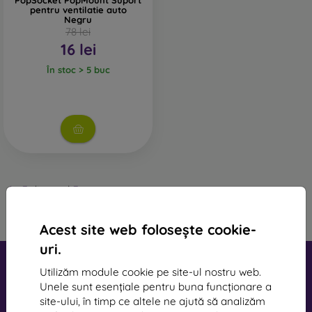
PopSocket PopMount Suport
pentru ventilatie auto
Negru
78 lei
16 lei
În stoc > 5 buc
1
-
3
din total
3
.
«
1
»
Acest site web folosește cookie-
uri.
Utilizăm module cookie pe site-ul nostru web.
Unele sunt esențiale pentru buna funcționare a
site-ului, în timp ce altele ne ajută să analizăm