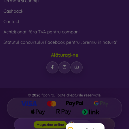
Termeni și condiții
Cashback
Contact
Achiziționați fără TVA pentru companii
Statutul concursului Facebook pentru „premiu în natură”
Alăturați-ne
©
2026
foon.ro. Toate drepturile rezervate.
Foon.ro
Magazine online