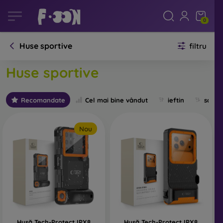
0
Huse sportive
filtru
Huse sportive
Recomandate
Cel mai bine vândut
ieftin
scum
Nou
Husă Tech-Protect IPX8
Husă Tech-Protect IPX8