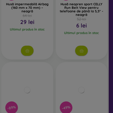
Husă impermeabilă Airbag
Husă neopren sport CELLY
(160 mm x 70 mm) –
Run Belt View pentru
neagră
telefoane de până la 5,5" -
neagră
64 lei
52 lei
29 lei
6 lei
Ultimul produs în stoc
Ultimul produs în stoc
-89%
-49%