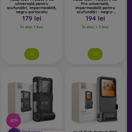
universală pentru
Pro universală,
scufundări, impermeabilă,
impermeabilă pentru
negru-portocaliu
scufundări - negru-
portocaliu
179 lei
194 lei
În stoc 1 buc
În stoc > 5 buc
-10%