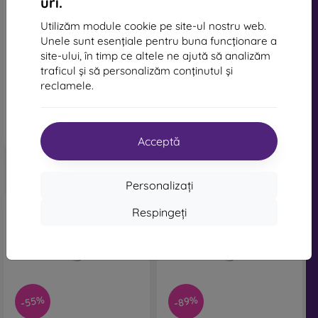
uri.
Husă impermeabilă Baseus
Husă impermeabilă Baseus
DeepDive Series, albă
DeepDive Series, neagră
Utilizăm module cookie pe site-ul nostru web.
109 lei
109 lei
Unele sunt esențiale pentru buna funcționare a
site-ului, în timp ce altele ne ajută să analizăm
Ultimul produs în stoc
În stoc 2 buc
traficul și să personalizăm conținutul și
reclamele.
Acceptă
Personalizați
Respingeți
-55%
-89%