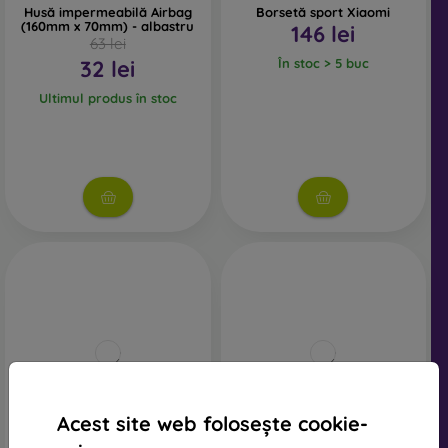
Husă impermeabilă Airbag
Borsetă sport Xiaomi
(160mm x 70mm) - albastru
146 lei
63 lei
32 lei
În stoc > 5 buc
Ultimul produs în stoc
Acest site web folosește cookie-