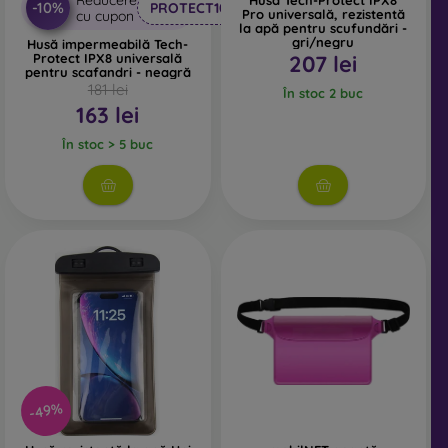
Reducere
Husă Tech-Protect IPX8
-10%
PROTECT10
Pro universală, rezistentă
cu cupon
la apă pentru scufundări -
gri/negru
Husă impermeabilă Tech-
Protect IPX8 universală
207 lei
pentru scafandri - neagră
181 lei
În stoc 2 buc
163 lei
În stoc > 5 buc
-49%