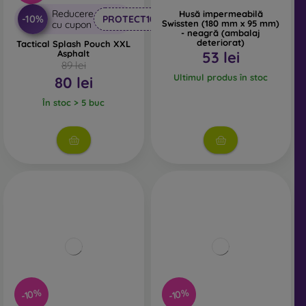
Reducere
Husă impermeabilă
-10%
PROTECT10
Swissten (180 mm x 95 mm)
cu cupon
- neagră (ambalaj
deteriorat)
Tactical Splash Pouch XXL
Asphalt
53 lei
89 lei
Ultimul produs în stoc
80 lei
În stoc > 5 buc
-10%
-10%