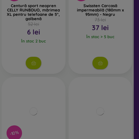
Centură sport neopren
Swissten Carcasă
CELLY RUNBDUO, mărimea
impermeabilă (180mm x
XL pentru telefoane de 5",
95mm) - Negru
galbenă
73 lei
52 lei
37 lei
6 lei
În stoc > 5 buc
În stoc 2 buc
-10%