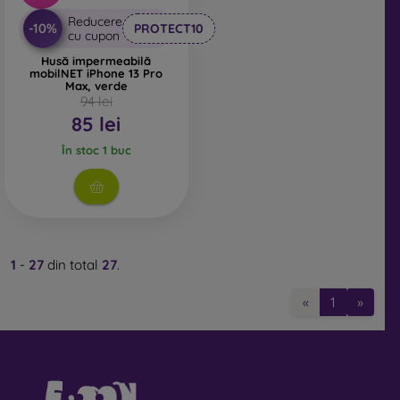
Reducere
-10%
PROTECT10
cu cupon
Husă impermeabilă
mobilNET iPhone 13 Pro
Max, verde
94 lei
85 lei
În stoc 1 buc
1
-
27
din total
27
.
«
1
»