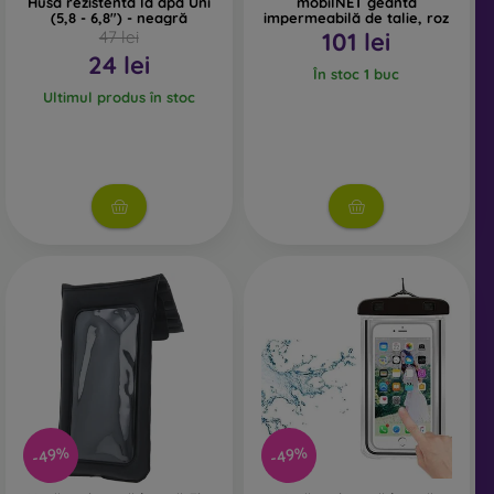
Husă rezistentă la apă Uni
mobilNET geantă
(5,8 - 6,8") - neagră
impermeabilă de talie, roz
47 lei
101 lei
24 lei
În stoc 1 buc
Ultimul produs în stoc
-49%
-49%