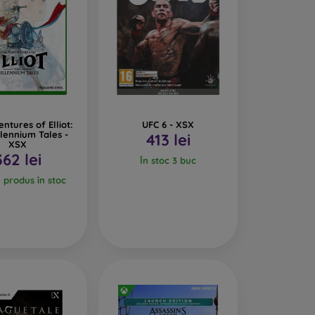
ntures of Elliot:
UFC 6 - XSX
lennium Tales -
413 lei
XSX
362 lei
În stoc 3 buc
l produs în stoc