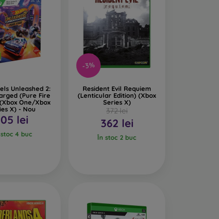
-3%
els Unleashed 2:
Resident Evil Requiem
arged (Pure Fire
(Lenticular Edition) (Xbox
) (Xbox One/Xbox
Series X)
ies X) - Nou
372 lei
105 lei
362 lei
 stoc 4 buc
În stoc 2 buc