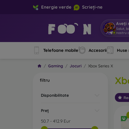
Energie verde
Scrieți-ne
Aveți 
Salut, b
Telefoane mobile
Accesorii
Huse 
Gaming
Jocuri
Xbox Series X
Xb
filtru
Disponibilitate
Re
Preț
50.7
-
412.9
Eur