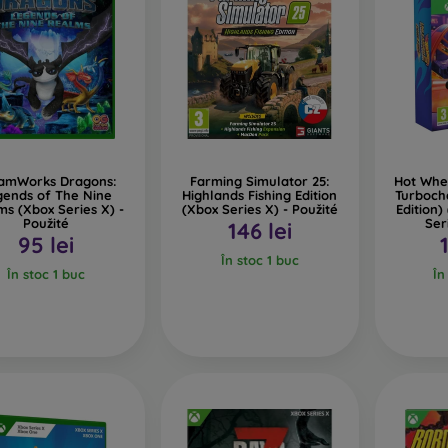
amWorks Dragons:
Farming Simulator 25:
Hot Whe
gends of The Nine
Highlands Fishing Edition
Turboch
ms (Xbox Series X) -
(Xbox Series X) - Použité
Edition
Použité
Ser
146 lei
95 lei
În stoc 1 buc
În stoc 1 buc
În