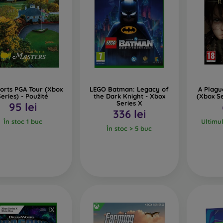
orts PGA Tour (Xbox
LEGO Batman: Legacy of
A Plagu
Series) - Použité
the Dark Knight - Xbox
(Xbox Se
Series X
95 lei
336 lei
În stoc 1 buc
Ultimu
În stoc > 5 buc