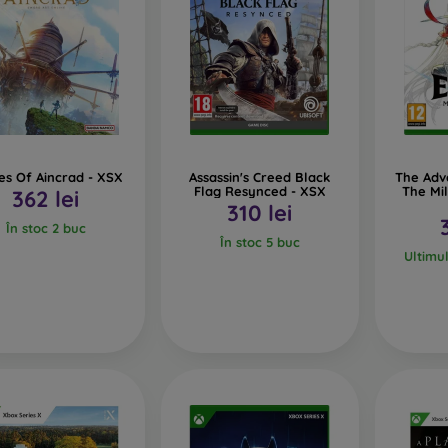
es Of Aincrad - XSX
Assassin's Creed Black
The Adve
Flag Resynced - XSX
The Mil
362 lei
310 lei
În stoc 2 buc
În stoc 5 buc
Ultimu