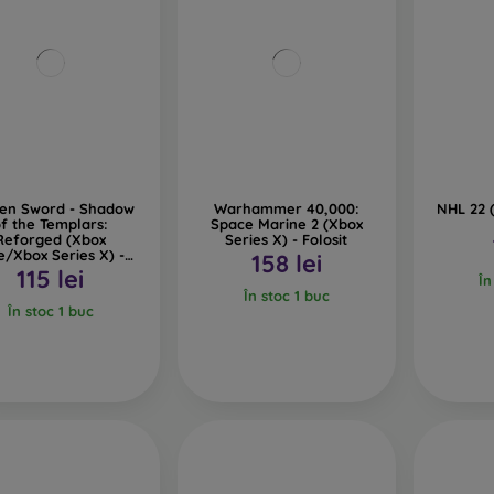
en Sword - Shadow
Warhammer 40,000:
NHL 22 (
f the Templars:
Space Marine 2 (Xbox
Reforged (Xbox
Series X) - Folosit
/Xbox Series X) -
158 lei
Folosit
115 lei
În
În stoc 1 buc
În stoc 1 buc