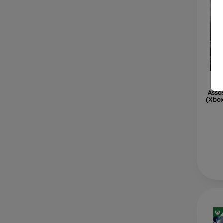
Assa
(Xbox