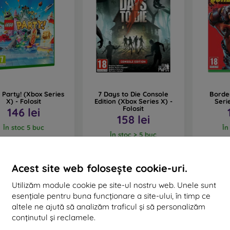
Party! (Xbox Series
7 Days to Die Console
Borde
X) - Folosit
Edition (Xbox Series X) -
Serie
Folosit
146 lei
158 lei
În stoc 5 buc
În
În stoc > 5 buc
Acest site web folosește cookie-uri.
Utilizăm module cookie pe site-ul nostru web. Unele sunt
esențiale pentru buna funcționare a site-ului, în timp ce
altele ne ajută să analizăm traficul și să personalizăm
conținutul și reclamele.