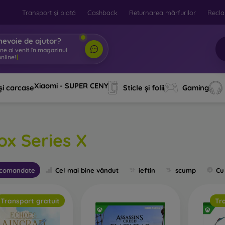
Transport și plată
Cashback
Returnarea mărfurilor
Recla
nevoie de ajutor?
ine ai venit în
|
Xiaomi - SUPER CENY
și carcase
Sticle și folii
Gaming
ox Series X
comandate
Cel mai bine vândut
ieftin
scump
Cu
Transport gratuit
Tr