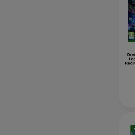
Dre
Le
Real