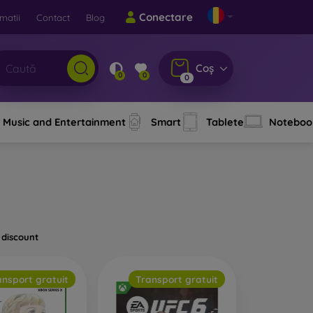
Conectare
matii
Contact
Blog
Coș
0
0
0
Music and Entertainment
Smart
Tablete
Noteboo
 discount
ansport gratuit
Transport gratuit