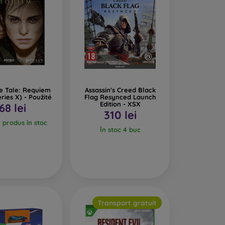
e Tale: Requiem
Assassin's Creed Black
ries X) - Použité
Flag Resynced Launch
Edition - XSX
68 lei
310 lei
l produs în stoc
În stoc 4 buc
Transport gratuit