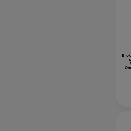
Brok
o
One