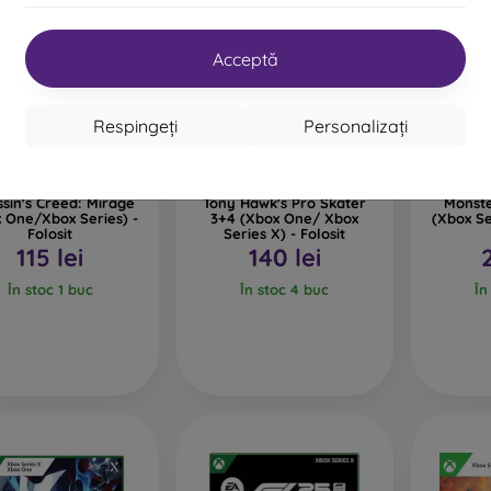
Acceptă
Respingeți
Personalizați
ssin's Creed: Mirage
Tony Hawk's Pro Skater
Monste
 One/Xbox Series) -
3+4 (Xbox One/ Xbox
(Xbox Se
Folosit
Series X) - Folosit
115 lei
140 lei
În stoc 1 buc
În stoc 4 buc
În