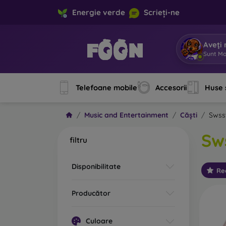
Energie verde
Scrieți-ne
Aveți 
Sunt Mob
Telefoane mobile
Accesorii
Huse 
Music and Entertainment
Căști
Swss
Sw
filtru
Disponibilitate
Re
Producător
Culoare