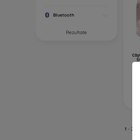
Bluetooth
Rezultate
Căș
S
1
-
2
di