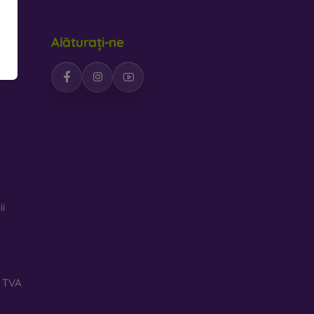
Alăturați-ne
ii
ă TVA