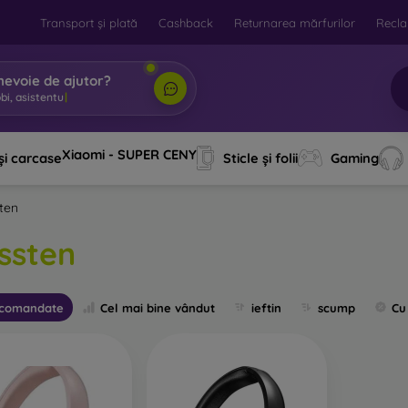
Transport și plată
Cashback
Returnarea mărfurilor
Recla
nevoie de ajutor?
i, asistentul tău
|
Xiaomi - SUPER CENY
și carcase
Sticle și folii
Gaming
ten
ssten
comandate
Cel mai bine vândut
ieftin
scump
Cu