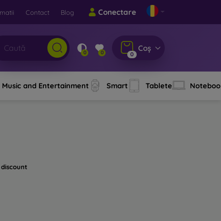
Conectare
matii
Contact
Blog
Coș
0
0
0
Music and Entertainment
Smart
Tablete
Noteboo
 discount