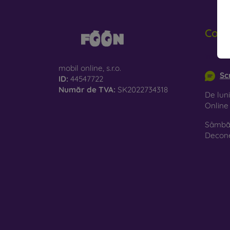
Cont
info@m
mobil online, s.r.o.
Sc
ID:
44547722
Număr de TVA:
SK2022734318
De luni
Onlin
Sâmbăt
Decon