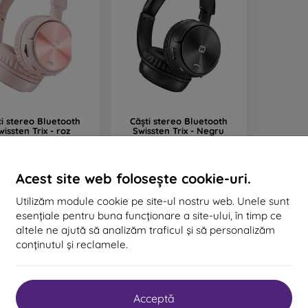
ti stereo Bluetooth
Căști stereo Bluetooth
wissten Trix - roz
Swissten Trix - Negru
77 lei
77 lei
În stoc 1 buc
În stoc 1 buc
Acest site web folosește cookie-uri.
Utilizăm module cookie pe site-ul nostru web. Unele sunt
esențiale pentru buna funcționare a site-ului, în timp ce
altele ne ajută să analizăm traficul și să personalizăm
conținutul și reclamele.
n total
2
.
Acceptă