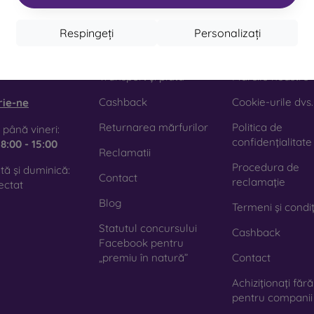
Respingeți
Personalizați
act
Cumpărături
informație
obilonline.sk
Transport și plată
Mărcile noastre
Cashback
Cookie-urile dvs.
rie-ne
Returnarea mărfurilor
Politica de
 până vineri:
confidențialitate
e
8:00 - 15:00
Reclamatii
Procedura de
ă și duminică:
Contact
reclamație
ectat
Blog
Termeni și condiț
Statutul concursului
Cashback
Facebook pentru
„premiu în natură”
Contact
Achiziționați făr
pentru companii