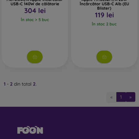
USB-C 140W de călătorie
Încărcător USB-C Alb (EU
Blister)
304 lei
119 lei
În stoc > 5 buc
În stoc 2 buc
1
-
2
din total
2
.
«
1
»