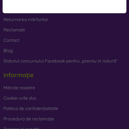
Cashback
Returnarea mărfurilor
Reclamatii
Contact
Blog
Statutul concursului Facebook pentru „premiu în natură”
informație
Mărcile noastre
Cookie-urile dvs.
Politica de confidențialitate
Procedura de reclamație