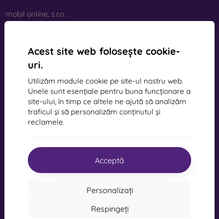
mobil online, s.r.o.
ID:
44547722
Număr de TVA:
SK2022734318
Acest site web folosește cookie-
uri.
Contact
Utilizăm module cookie pe site-ul nostru web.
info@mobilonline.sk
Unele sunt esențiale pentru buna funcționare a
site-ului, în timp ce altele ne ajută să analizăm
Scrie-ne
traficul și să personalizăm conținutul și
reclamele.
De luni până vineri:
Online
8:00 - 15:00
Sâmbătă și duminică:
Acceptă
Deconectat
Personalizați
Cumpărături
Respingeți
Transport și plată