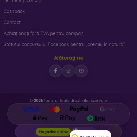
Termeni și condiții
Cashback
Contact
Achiziționați fără TVA pentru companii
Statutul concursului Facebook pentru „premiu în natură”
Alăturați-ne
©
2026
foon.ro. Toate drepturile rezervate.
Foon.ro
Magazine online