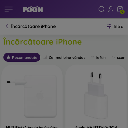
0
Încărcătoare iPhone
filtru
Încărcătoare iPhone
Recomandate
Cel mai bine vândut
ieftin
scum
MLYU3AA/A Apple încărcător
Apple MHJE3ZM/A 20W