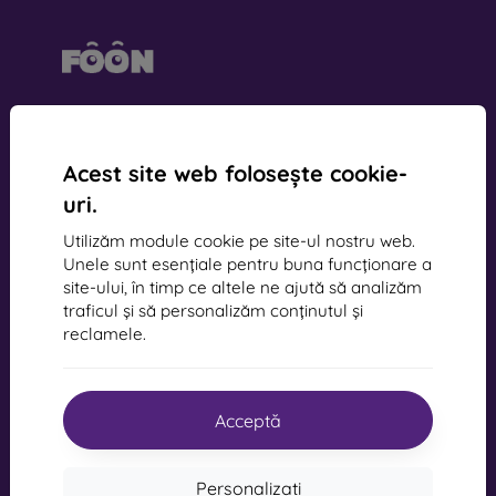
mobil online, s.r.o.
ID:
44547722
Număr de TVA:
SK2022734318
Acest site web folosește cookie-
uri.
Contact
Utilizăm module cookie pe site-ul nostru web.
Unele sunt esențiale pentru buna funcționare a
site-ului, în timp ce altele ne ajută să analizăm
info@mobilonline.sk
traficul și să personalizăm conținutul și
Scrie-ne
reclamele.
De luni până vineri:
Online
8:00 - 15:00
Acceptă
Sâmbătă și duminică:
Deconectat
Personalizați