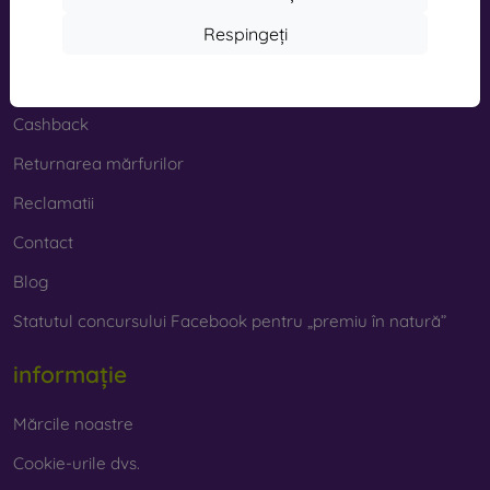
Cumpărături
Respingeți
Transport și plată
Cashback
Returnarea mărfurilor
Reclamatii
Contact
Blog
Statutul concursului Facebook pentru „premiu în natură”
informație
Mărcile noastre
Cookie-urile dvs.