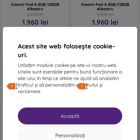
Xiaomi Pad 8 8GB/128GB
Xiaomi Pad 8 8GB/128GB
Albastru
Albastru
2.218 lei
2.218 lei
1.960 lei
1.960 lei
În stoc > 5 buc
În stoc > 5 buc
Acest site web folosește cookie-
uri.
Utilizăm module cookie pe site-ul nostru web.
Unele sunt esențiale pentru buna funcționare a
site-ului, în timp ce altele ne ajută să analizăm
traficul și să personalizăm conținutul și
Transport gratuit
Transport gratuit
reclamele.
Acceptă
-12%
-12%
Personalizați