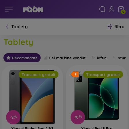
0
Tablety
filtru
Tablety
Recomandate
Cel mai bine vândut
ieftin
scum
Transport gratuit
Transport gratuit
-10%
-2%
Xiaomi Redmi Pad 2 9.7
Xiaomi Pad 8 Pro