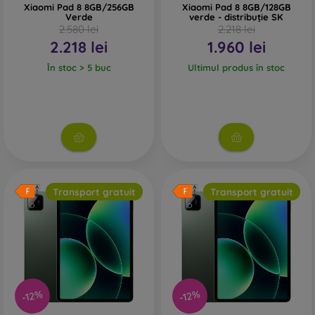
Xiaomi Pad 8 8GB/256GB
Xiaomi Pad 8 8GB/128GB
Verde
verde - distribuție SK
2.580 lei
2.218 lei
2.218 lei
1.960 lei
În stoc > 5 buc
Ultimul produs în stoc
Transport gratuit
Transport gratuit
-12%
-12%