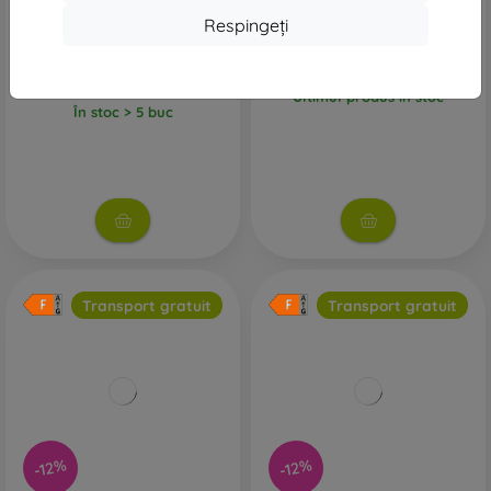
Xiaomi Pad 8 8GB/128GB
Xiaomi Pad 8 8GB/128GB Gri
Respingeți
Albastru
2.218 lei
2.218 lei
1.960 lei
1.960 lei
Ultimul produs în stoc
În stoc > 5 buc
Transport gratuit
Transport gratuit
-12%
-12%