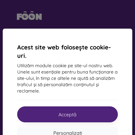
mobil online, s.r.o.
ID:
44547722
Număr de TVA:
SK2022734318
Acest site web folosește cookie-
uri.
Contact
Utilizăm module cookie pe site-ul nostru web.
Unele sunt esențiale pentru buna funcționare a
site-ului, în timp ce altele ne ajută să analizăm
info@mobilonline.sk
traficul și să personalizăm conținutul și
Scrie-ne
reclamele.
De luni până vineri:
Online
8:00 - 15:00
Acceptă
Sâmbătă și duminică:
Deconectat
Personalizați