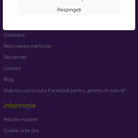
Cumpărături
Respingeți
Transport și plată
Cashback
Returnarea mărfurilor
Reclamatii
Contact
Blog
Statutul concursului Facebook pentru „premiu în natură”
informație
Mărcile noastre
Cookie-urile dvs.